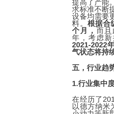
提高了产能
求标准不断
设备均需要
料。
根据合
个月，
而且
年，考虑新
2021-2
气状态将持续
五，行业趋
1.行业集中
在经历了2
以德方纳米
小动力等新