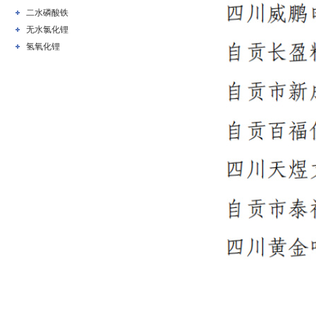
二水磷酸铁
无水氯化锂
氢氧化锂