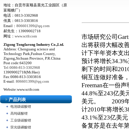
地址：自贡市富顺县晨光工业园区（原
富顺糖厂）
电话：0813-3302968
传真：0813-3303816
Email：
806601399@qq.com
郝先生：13909002718
市场研究公司Ga
网址：
www.sctfr.com
出将获得大幅改善，
Zigong Tongfarong Industry Co.,Ltd.
Address: Chenguang science and
计下半年资本支出
Technology Park,Fushun County,
Zigong,Sichuan Province, P.R.China
预计将增长34.3
Post code:643200
Tel:0086-813-3302968
剩下的时间和20
13909002718(Mr.Hao)
铜互连做好准备，5
Fax:0086-813-3303816
E-mail:
806601399@qq.com
Freeman在一
Website:www.sctfr.com
44.8%至243
产品列表
美元。 2009年
电池级碳酸锂
计2010年将增长
高纯碳酸锂
43.1%至23亿美
工业级碳酸锂
备复苏是在去年第
荧光级磷酸锂