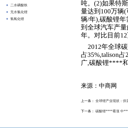
吨。(2)如果
二水磷酸铁
量达到100万辆
无水氯化锂
辆/年),碳酸锂
氢氧化锂
到全球汽车产量的
年。对比目前1
2012年全球碳
占35%,tali
广,碳酸锂**
来源：
中商网
上一条：
全球锂产业现状：供
下一条：
碳酸锂****看涨 中*