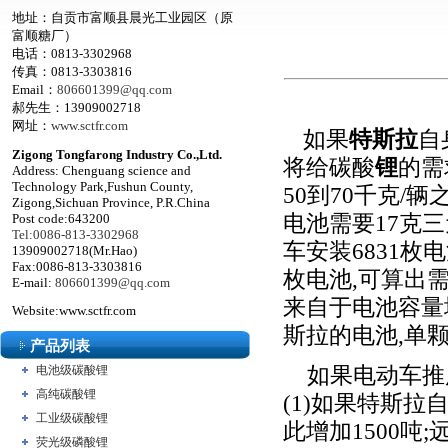
地址：自贡市富顺县晨光工业园区（原
富顺糖厂）
电话：0813-3302968
传真：0813-3303816
Email：
806601399@qq.com
郝先生：13909002718
网址：
www.sctfr.com
如果
特斯拉
自
Zigong Tongfarong Industry Co.,Ltd.
将给碳酸
锂
的需
Address: Chenguang science and
Technology Park,Fushun County,
50到70千克/辆
Zigong,Sichuan Province, P.R.China
Post code:643200
电池需要17克三元
Tel:0086-813-3302968
车安装6831枚电
13909002718(Mr.Hao)
Fax:0086-813-3303816
枚电池,可算出
E-mail:
806601399@qq.com
来自于电池容量
Website:www.sctfr.com
斯拉的电池,单颗
产品列表
电池级碳酸锂
如果电动车推广
高纯碳酸锂
(1)如果特斯拉
工业级碳酸锂
此增加1500吨
荧光级磷酸锂